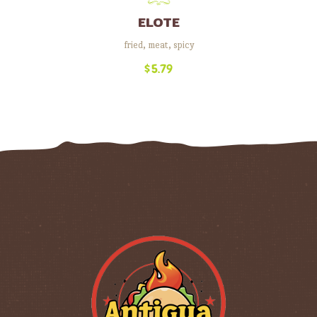
ELOTE
fried
,
meat
,
spicy
$
5.79