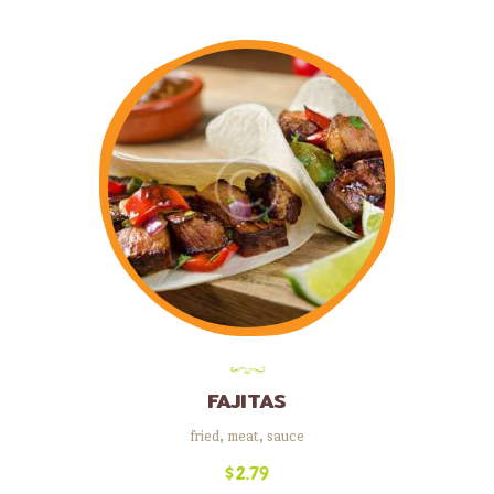
FAJITAS
fried
,
meat
,
sauce
$
2.79