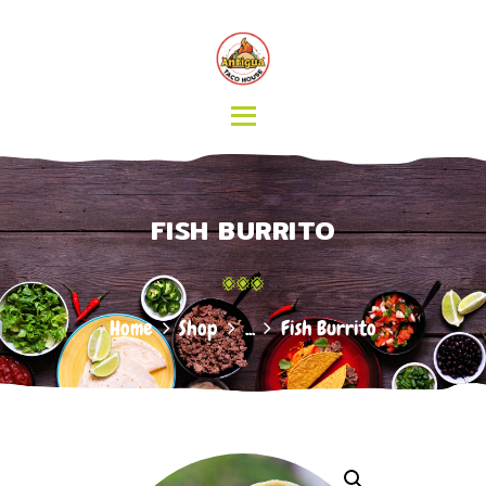
HOME
MENU
CATERING
ABOUT US
CONTACT
FISH BURRITO
Home
Shop
...
Fish Burrito