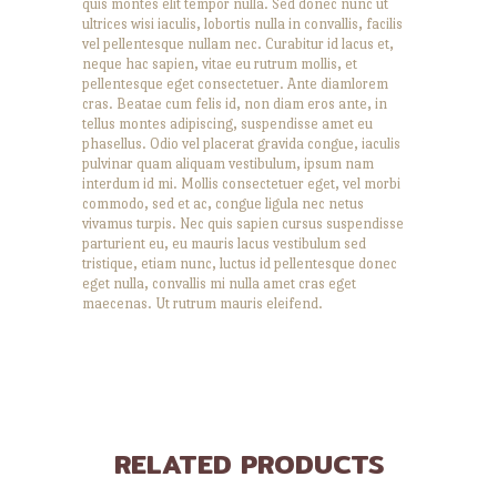
quis montes elit tempor nulla. Sed donec nunc ut
ultrices wisi iaculis, lobortis nulla in convallis, facilis
vel pellentesque nullam nec. Curabitur id lacus et,
neque hac sapien, vitae eu rutrum mollis, et
pellentesque eget consectetuer. Ante diamlorem
cras. Beatae cum felis id, non diam eros ante, in
tellus montes adipiscing, suspendisse amet eu
phasellus. Odio vel placerat gravida congue, iaculis
pulvinar quam aliquam vestibulum, ipsum nam
interdum id mi. Mollis consectetuer eget, vel morbi
commodo, sed et ac, congue ligula nec netus
vivamus turpis. Nec quis sapien cursus suspendisse
parturient eu, eu mauris lacus vestibulum sed
tristique, etiam nunc, luctus id pellentesque donec
eget nulla, convallis mi nulla amet cras eget
maecenas. Ut rutrum mauris eleifend.
RELATED PRODUCTS