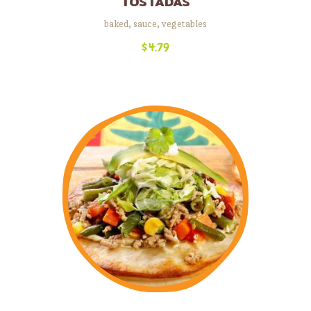
TOSTADAS
baked
,
sauce
,
vegetables
$
4.79