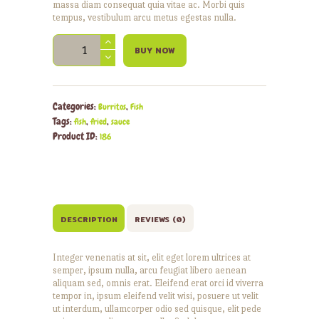
massa diam consequat quia vitae ac. Morbi quis
tempus, vestibulum arcu metus egestas nulla.
Fish
BUY NOW
Burrito
quantity
Categories:
,
Burritos
Fish
Tags:
,
,
fish
fried
sauce
Product ID:
186
DESCRIPTION
REVIEWS (0)
Integer venenatis at sit, elit eget lorem ultrices at
semper, ipsum nulla, arcu feugiat libero aenean
aliquam sed, omnis erat. Eleifend erat orci id viverra
tempor in, ipsum eleifend velit wisi, posuere ut velit
ut interdum, ullamcorper odio sed quisque, elit pede