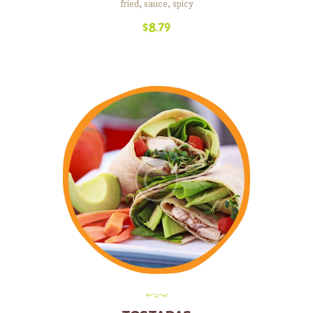
fried
,
sauce
,
spicy
$
8.79